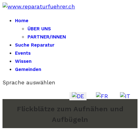
Home
ÜBER UNS
PARTNER/INNEN
Suche Reparatur
Events
Wissen
Gemeinden
Sprache auswählen
Flick­blät­ze zum Auf­nä­hen und
Auf­bü­geln