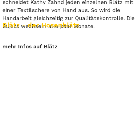
schneidet Kathy Zahnd jeden einzelnen Blätz mit
einer Textilschere von Hand aus. So wird die
Handarbeit gleichzeitig zur Qualitätskontrolle. Die
Blätz - der Hosenblätz
Sujets wechseln alle paar Monate.
mehr Infos auf Blätz