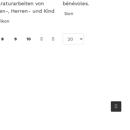
raturarbeiten von
bénévoles.
n-, Herren- und Kind
Sion
fikon
8
9
10