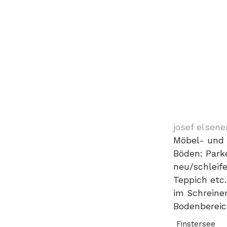
josef elsene
Möbel- und 
Böden: Park
neu/schleifen
Teppich etc
im Schreine
Bodenberei
Finstersee