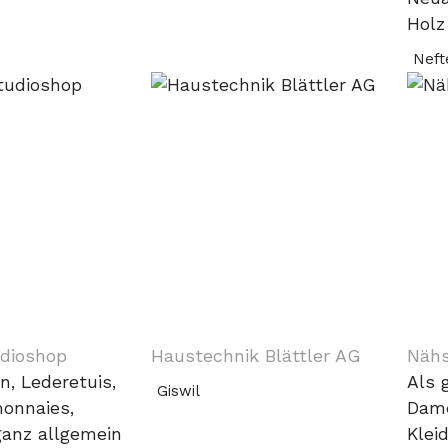
Holz
Neft
dioshop
Haustechnik Blättler AG
Nähs
n, Lederetuis,
Als 
Giswil
onnaies,
Dame
ganz allgemein
Klei