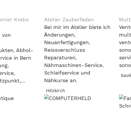
enter Krebs
Atelier Zauberfaden
Mult
Bei mir im Atelier biete ich
Vent
Änderungen,
mult
 von
Neuanfertigungen,
vent
Reissverschluss
sono
kten, Abhol-
Reparaturen,
serv
rvice in Bern
Nähmaschinen-Service,
sono
ng,
Schleifservice und
ervice,
Savi
Nähkurse an.
tzpunkt,…
Hitzkirch