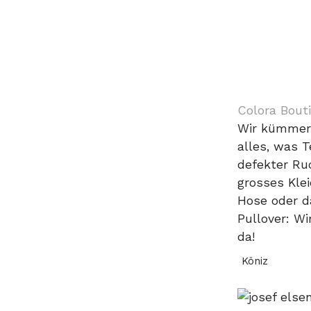
Colora Bout
Wir kümmer
alles, was Te
defekter Ru
grosses Klei
Hose oder d
Pullover: Wi
da!
Köniz