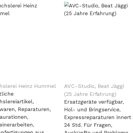
hslerei Heinz Hummel
AVC-Studio, Beat Jäggi
liche
(25 Jahre Erfahrung)
slereiartikel,
Ersatzgeräte verfügbar,
waren, Reparaturen,
Hol- und Bringservice,
aurationen,
Expressreparaturen innert
einerarbeiten,
24 Std. Für Fragen,
nfertigungen aus
Auskünfte und Probleme