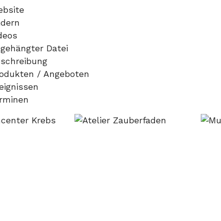
ebsite
ldern
deos
ngehängter Datei
eschreibung
rodukten / Angeboten
eignissen
erminen