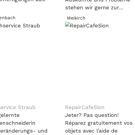
stehen wir gerne zur…
enbach
Meikirch
ervice Straub
RepairCafeSion
gelernte
Jeter? Pas question!
nschneiderin
Réparez gratuitement vos
deränderungs- und
objets avec l’aide de