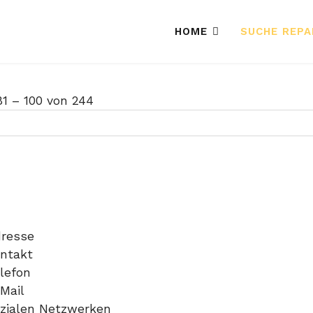
HOME
SUCHE REP
81
–
100
von
244
dresse
ontakt
lefon
Mail
ozialen Netzwerken