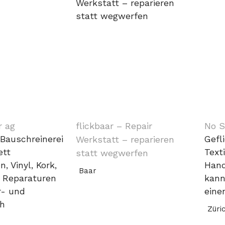
r ag
flickbaar – Repair
No 
Bauschreinerei
Werkstatt – reparieren
Gefl
ett
Text
statt wegwerfen
, Vinyl, Kork,
Hand
Baar
. Reparaturen
kann
r- und
eine
ch
Züri