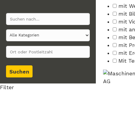
mit W
mit Bi
mit Vi
mit a
mit B
mit P
mit Er
Mit T
Suchen
Filter