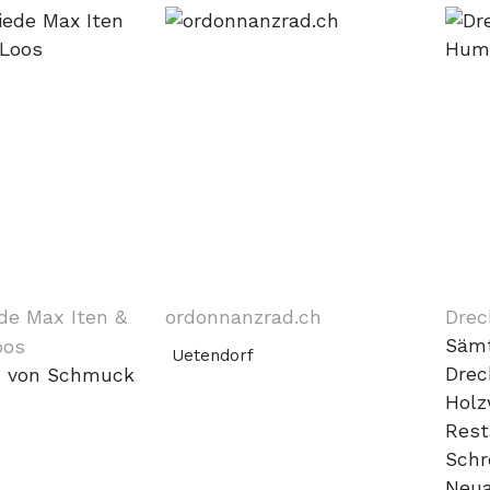
de Max Iten &
ordonnanzrad.ch
Drec
oos
Sämt
Uetendorf
Drech
n von Schmuck
Holz
Rest
Schr
Neua