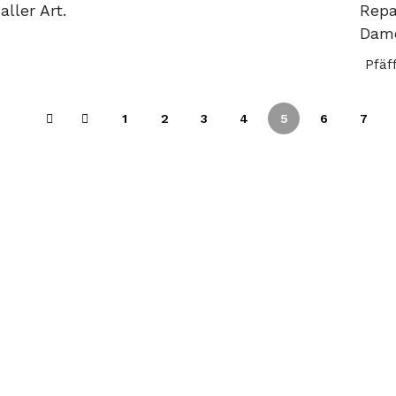
ller Art.
Repa
Dame
Pfäf
1
2
3
4
5
6
7