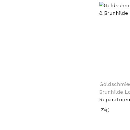
Goldschmie
Brunhilde L
Reparature
Zug