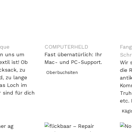
ique
COMPUTERHELD
Fang
n uns um
Fast übernatürlich: Ihr
Schr
xtil ist! Ob
Mac- und PC-Support.
Wir s
cksack, zu
die 
Oberbuchsiten
d, zu lange
anti
as Loch im
Komm
r sind für dich
Truh
etc.
Kägi