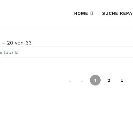
HOME
SUCHE REP
1
–
20
von
33
1
2